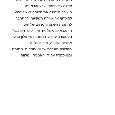
עדינה של תנועה, צבע והרמוניה.
היצירה מזמינה את הצופה לעצור לרגע,
להיסחף אל אווירת השקיעה ולהתחבר
לתחושת השקט והמרחב של הים.
הדפס איכותי על נייר פיין ארט, מט בעל
טקסטורה עדינה. במסגרת עץ אלון טבעי
וזכוכית שקופה, מוכן לתלייה.
מהדורה מוגבלת של 30 עותקים, חתומה
וממוספרת על ידי האמנית, ומלווה
בתעודת מקור.
עותק זמין 1/30.
העבודה קיימת במלאי.
משלוח חינם בישראל.
זמן אספקה של עד 7 ימי עסקים.
איסוף עצמי מרמת גן בתיאום מראש.